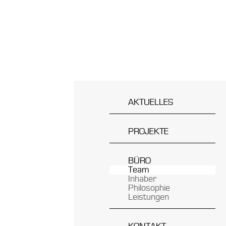
AKTUELLES
PROJEKTE
Öffentliche Gebäude
Wohnungsbau
Sonstiges
BÜRO
Brandschutz
Team
Energie
Inhaber
Philosophie
Leistungen