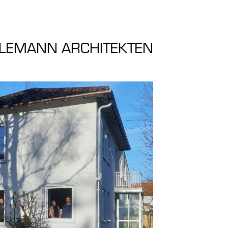
LEMANN ARCHITEKTEN
Achim Füllemann, Architekt
Verena Füllemann, Architektin
Franziska Maier, Architektin
Claudia Frank, Architektin
Valentina Catalano, Architektin
Marc Muller, Dipl.-Ing. Architektur
Simon Steininger